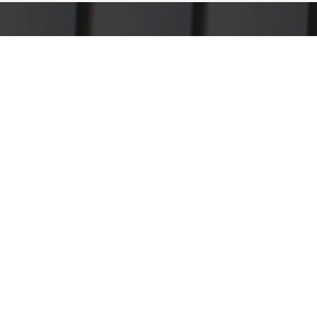
Polígono Industrial Las Casas
Parcela 118 R. C/ E-4, 42004
975 21 44 76
Provincia: Soria
HOME
QUIÉNES SOMOS