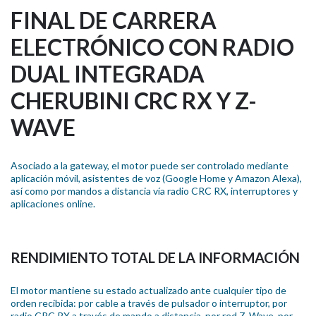
FINAL DE CARRERA
ELECTRÓNICO CON RADIO
DUAL INTEGRADA
CHERUBINI CRC RX Y Z-
WAVE
Asociado a la gateway, el motor puede ser controlado mediante
aplicación móvil, asistentes de voz (Google Home y Amazon Alexa),
así como por mandos a distancia vía radio CRC RX, interruptores y
aplicaciones online.
RENDIMIENTO TOTAL DE LA INFORMACIÓN
El motor mantiene su estado actualizado ante cualquier tipo de
orden recibida: por cable a través de pulsador o interruptor, por
radio CRC RX a través de mando a distancia, por red Z-Wave, por