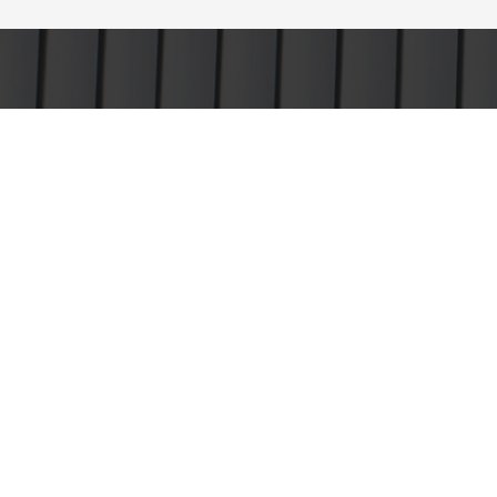
HOME
QUIÉNES SO
PRODUCTO
PROYECTO
Polígono Industrial Las Casas
Parcela 118 R. C/ E-4, 42004
BLOG
975 21 44 76
CONTACT
Provincia: Soria