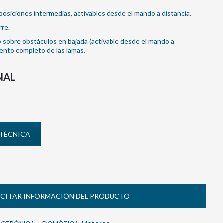
posiciones intermedias, activables desde el mando a distancia.
rre.
»
sobre obstáculos en bajada (activable desde el mando a
miento completo de las lamas.
NAL
 TÉCNICA
ICITAR INFORMACIÓN DEL PRODUCTO